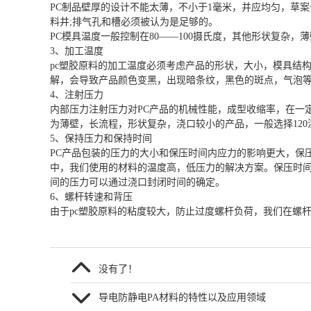
PC制品壁厚的设计不能太薄，不小于1毫米，并应均匀，草
料井;排气孔和槽必须被认为是足够的。
PC模具温度一般控制在80——100摄氏度，其他形状复杂，
3、加工温度
pc塑胶原料的加工温度必须考虑产品的形状，大小，模具结构，
解，会导致产品颜色变黑，出现暗条纹，黑色的斑点，气泡
4、注射压力
内部压力注射压力对PC产品的机械性能，成型收缩率，在一定
为薄壁，长流程，形状复杂，浇口较小的产品，一般选择120注
5、保持压力和保持时间
PC产品包装的压力的大小和保压时间内应力的影响更大，保
中，我们使用的材料的温度高，低压力的解决方案。保压时
间的压力可以通过浇口封闭时间的确定。
6、螺杆转速和背压
由于pc塑胶原料的粘度较大，防止过度螺杆负荷，我们在螺杆转速一般
没有了！
导电防静电PA材料的特性以及应用领域