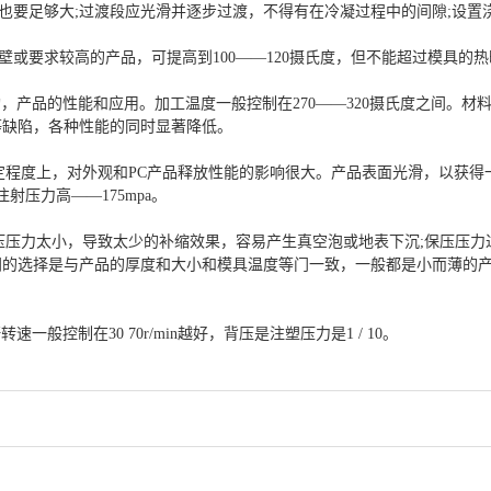
案也要足够大;过渡段应光滑并逐步过渡，不得有在冷凝过程中的间隙;设
薄壁或要求较高的产品，可提高到100——120摄氏度，但不能超过模具的
产品的性能和应用。加工温度一般控制在270——320摄氏度之间。材料的
等缺陷，各种性能的同时显著降低。
程度上，对外观和PC产品释放性能的影响很大。产品表面光滑，以获得一个
射压力高——175mpa。
压压力太小，导致太少的补缩效果，容易产生真空泡或地表下沉;保压压
间的选择是与产品的厚度和大小和模具温度等门一致，一般都是小而薄的
控制在30 70r/min越好，背压是注塑压力是1 / 10。