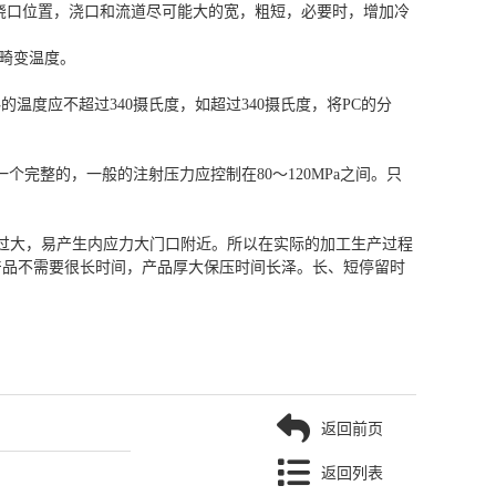
置浇口位置，浇口和流道尽可能大的宽，粗短，必要时，增加冷
热畸变温度。
温度应不超过340摄氏度，如超过340摄氏度，将PC的分
完整的，一般的注射压力应控制在80～120MPa之间。只
力过大，易产生内应力大门口附近。所以在实际的加工生产过程
产品不需要很长时间，产品厚大保压时间长泽。长、短停留时
返回前页
返回列表